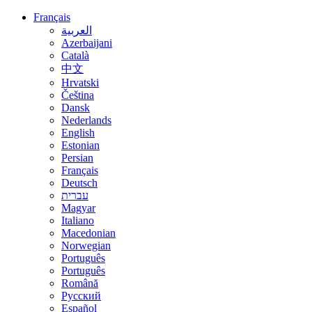
Français
العربية
Azerbaijani
Català
中文
Hrvatski
Čeština
Dansk
Nederlands
English
Estonian
Persian
Français
Deutsch
עברית
Magyar
Italiano
Macedonian
Norwegian
Português
Português
Română
Русский
Español