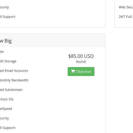
curity
Web Secu
ll Support
24/7 Full
w Big
ite
$85.00 USD
SD Storage
Ročně
ed Email Accounts
Objednat
onthly Bandwidth
ted Subdomain
 Auto SSL
iteSpeed
curity
ll Support