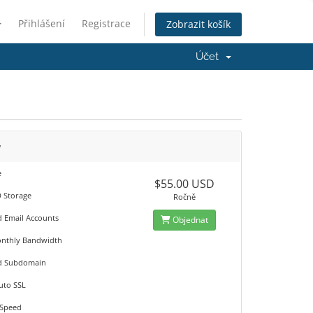
Přihlášení
Registrace
Zobrazit košík
Účet
w
e
$55.00 USD
 Storage
Ročně
d Email Accounts
Objednat
nthly Bandwidth
ed Subdomain
uto SSL
eSpeed