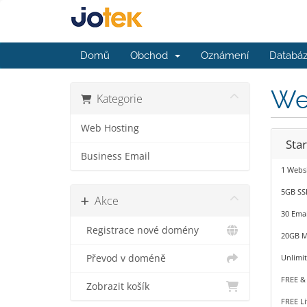
Domů
Obchod
Oznámení
Databáz
We
Kategorie
Web Hosting
Sta
Business Email
1 Webs
5GB SS
Akce
30 Emai
Registrace nové domény
20GB M
Převod v doméně
Unlimi
FREE &
Zobrazit košík
FREE L