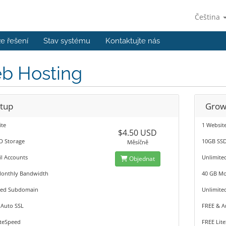
Čeština
e řešení
Stav systému
Kontaktujte nás
b Hosting
rtup
Gro
ite
1 Websit
$4.50 USD
D Storage
10GB SSD
Měsíčně
l Accounts
Unlimite
Objednat
onthly Bandwidth
40 GB Mo
ted Subdomain
Unlimit
 Auto SSL
FREE & A
iteSpeed
FREE Lit