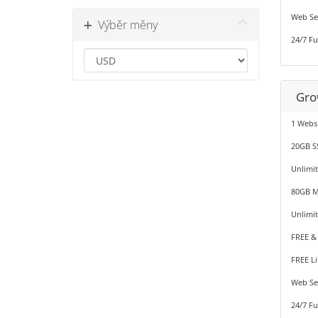
Web Se
Výběr měny
24/7 Fu
Gro
1 Webs
20GB S
Unlimit
80GB M
Unlimi
FREE &
FREE L
Web Se
24/7 Fu