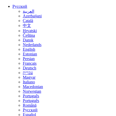
Русский
العربية
Azerbaijani
Català
中文
Hrvatski
Čeština
Dansk
Nederlands
English
Estonian
Persian
Français
Deutsch
עברית
Magyar
Italiano
Macedonian
Norwegian
Português
Português
Română
Русский
Español